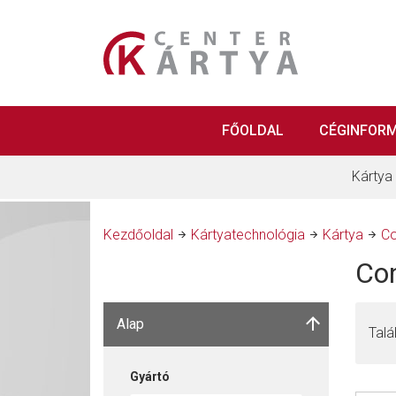
FŐOLDAL
CÉGINFOR
Kártya
Kezdőoldal
Kártyatechnológia
Kártya
Co
Con
Alap
Talá
Gyártó