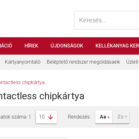
MÁCIÓ
HÍREK
ÚJDONSÁGOK
KELLÉKANYAG KE
Kártyanyomtató
Beléptető rendszer megoldásaink
Üzlet
ntactless chipkártya
tactless chipkártya
latok száma: 1
Rendezés: