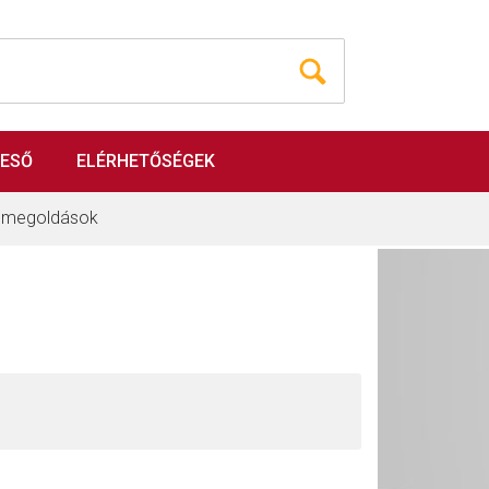
RESŐ
ELÉRHETŐSÉGEK
i megoldások