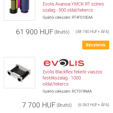
Evolis Avansia YMCK RT színes
szalag - 500 oldal/tekercs
Gyártói cikkszám: RT4F010EAA
61 900 HUF
(Bruttó)
(48 740 HUF+ ÁFA)
Részletek
Evolis Blackflex fekete viaszos
festékszalag - 1000
oldal/tekercs
Gyártói cikkszám: RCT019NAA
7 700 HUF
(Bruttó)
(6 063 HUF+ ÁFA)