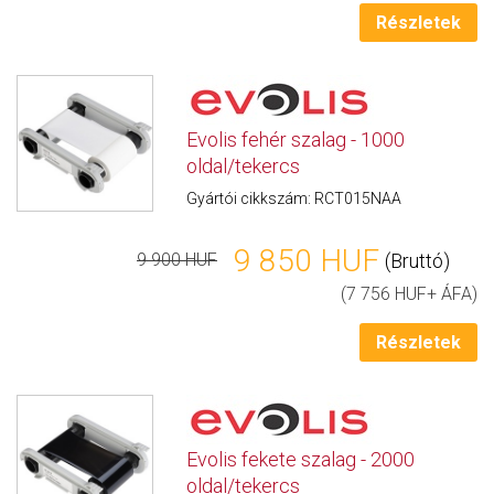
Részletek
Evolis fehér szalag - 1000
oldal/tekercs
Gyártói cikkszám: RCT015NAA
9 850 HUF
(Bruttó)
9 900 HUF
(7 756 HUF+ ÁFA)
Részletek
Evolis fekete szalag - 2000
oldal/tekercs