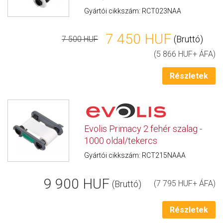
Gyártói cikkszám: RCT023NAA
7 450 HUF
(Bruttó)
7 500 HUF
(5 866 HUF+ ÁFA)
Részletek
Evolis Primacy 2 fehér szalag -
1000 oldal/tekercs
Gyártói cikkszám: RCT215NAAA
9 900 HUF
(Bruttó)
(7 795 HUF+ ÁFA)
Részletek