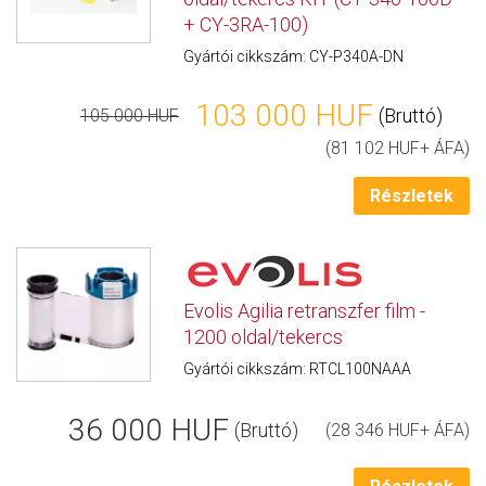
+ CY-3RA-100)
Gyártói cikkszám: CY-P340A-DN
103 000 HUF
(Bruttó)
105 000 HUF
(81 102 HUF+ ÁFA)
Részletek
Evolis Agilia retranszfer film -
1200 oldal/tekercs
Gyártói cikkszám: RTCL100NAAA
36 000 HUF
(Bruttó)
(28 346 HUF+ ÁFA)