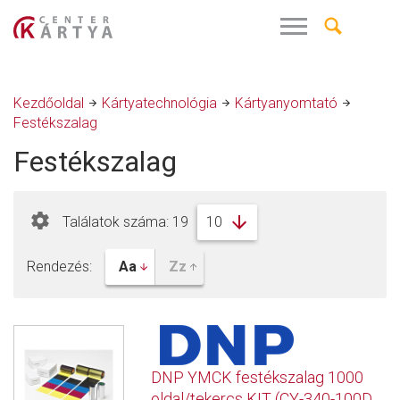
Kezdőoldal
Kártyatechnológia
Kártyanyomtató
Festékszalag
Festékszalag
Találatok száma: 19
Rendezés:
DNP YMCK festékszalag 1000
oldal/tekercs KIT (CY-340-100D