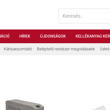
MÁCIÓ
HÍREK
ÚJDONSÁGOK
KELLÉKANYAG KE
Kártyanyomtató
Beléptető rendszer megoldásaink
Üzlet