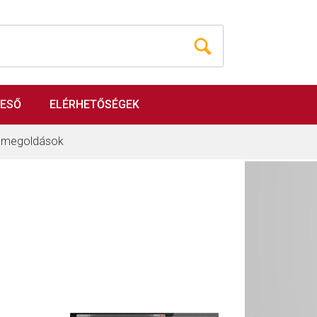
RESŐ
ELÉRHETŐSÉGEK
i megoldások