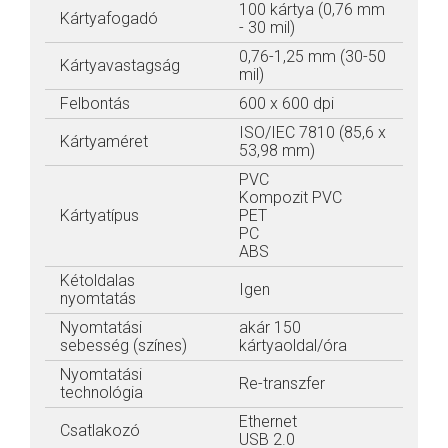
100 kártya (0,76 mm
Kártyafogadó
- 30 mil)
0,76-1,25 mm (30-50
Kártyavastagság
mil)
Felbontás
600 x 600 dpi
ISO/IEC 7810 (85,6 x
Kártyaméret
53,98 mm)
PVC
Kompozit PVC
Kártyatípus
PET
PC
ABS
Kétoldalas
Igen
nyomtatás
Nyomtatási
akár 150
sebesség (színes)
kártyaoldal/óra
Nyomtatási
Re-transzfer
technológia
Ethernet
Csatlakozó
USB 2.0