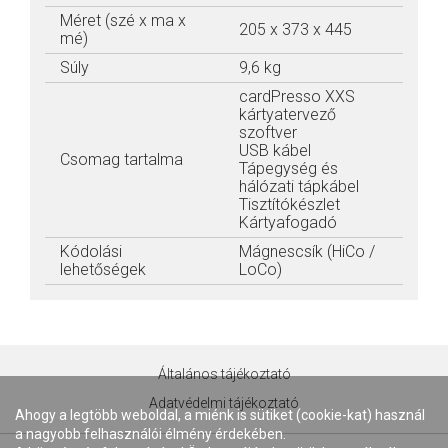
Méret (szé x ma x
205 x 373 x 445
mé)
Súly
9,6 kg
cardPresso XXS
kártyatervező
szoftver
USB kábel
Csomag tartalma
Tápegység és
hálózati tápkábel
Tisztítókészlet
Kártyafogadó
Kódolási
Mágnescsík (HiCo /
lehetőségek
LoCo)
Általános tájékoztató
Adatvédelmi tájékoztató
Ahogy a legtöbb weboldal, a miénk is sütiket (cookie-kat) használ
a nagyobb felhasználói élmény érdekében.