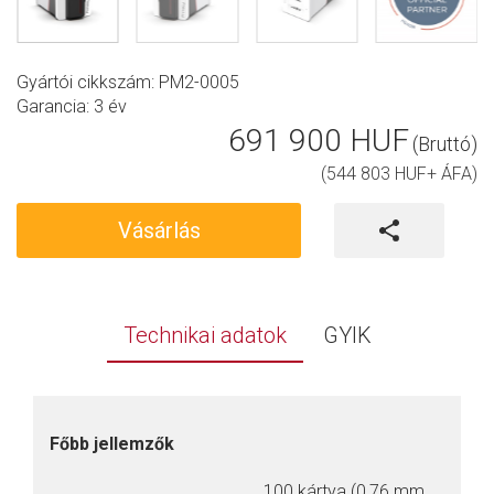
Gyártói cikkszám: PM2-0005
Garancia:
3 év
691 900 HUF
(Bruttó)
(544 803 HUF+ ÁFA)
Vásárlás
Technikai adatok
GYIK
Főbb jellemzők
100 kártya (0,76 mm