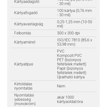
Kártyaadagoló
- 30 mil)
100 kártya (0,76 mm
Kártyafogadó
- 30 mil)
0,25-1,25 mm (10-50
Kártyavastagság
mil)
Felbontás
300 x 300 dpi
ISO/IEC 7810 (85,6 x
Kártyaméret
53,98 mm)
PVC
Kompozit PVC
PET (bizonyos
Kártyatípus
feltételek mellett)
Papír (bizonyos
feltételek mellett)
Újraírható kártya
Kétoldalas
Nem
nyomtatás
Nyomtatási
akár 1000
sebesség
kártyaoldal/óra
(monokróm)