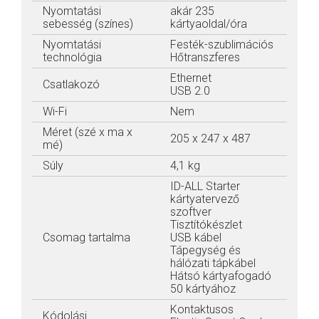
Nyomtatási
akár 235
sebesség (színes)
kártyaoldal/óra
Nyomtatási
Festék-szublimációs
technológia
Hőtranszferes
Ethernet
Csatlakozó
USB 2.0
Wi-Fi
Nem
Méret (szé x ma x
205 x 247 x 487
mé)
Súly
4,1 kg
ID-ALL Starter
kártyatervező
szoftver
Tisztítókészlet
Csomag tartalma
USB kábel
Tápegység és
hálózati tápkábel
Hátsó kártyafogadó
50 kártyához
Kontaktusos
Kódolási