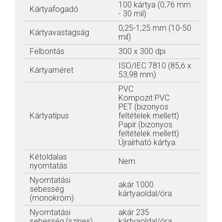
100 kártya (0,76 mm
Kártyafogadó
- 30 mil)
0,25-1,25 mm (10-50
Kártyavastagság
mil)
Felbontás
300 x 300 dpi
ISO/IEC 7810 (85,6 x
Kártyaméret
53,98 mm)
PVC
Kompozit PVC
PET (bizonyos
Kártyatípus
feltételek mellett)
Papír (bizonyos
feltételek mellett)
Újraírható kártya
Kétoldalas
Nem
nyomtatás
Nyomtatási
akár 1000
sebesség
kártyaoldal/óra
(monokróm)
Nyomtatási
akár 235
sebesség (színes)
kártyaoldal/óra