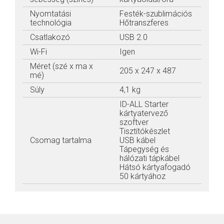
Nyomtatási
Festék-szublimációs
technológia
Hőtranszferes
Csatlakozó
USB 2.0
Wi-Fi
Igen
Méret (szé x ma x
205 x 247 x 487
mé)
Súly
4,1 kg
ID-ALL Starter
kártyatervező
szoftver
Tisztítókészlet
Csomag tartalma
USB kábel
Tápegység és
hálózati tápkábel
Hátsó kártyafogadó
50 kártyához