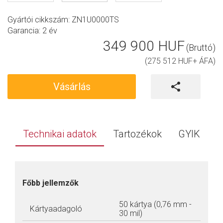
Gyártói cikkszám: ZN1U0000TS
Garancia:
2 év
349 900 HUF
(Bruttó)
(275 512 HUF+ ÁFA)
Vásárlás
Technikai adatok
Tartozékok
GYIK
Főbb jellemzők
50 kártya (0,76 mm -
Kártyaadagoló
30 mil)