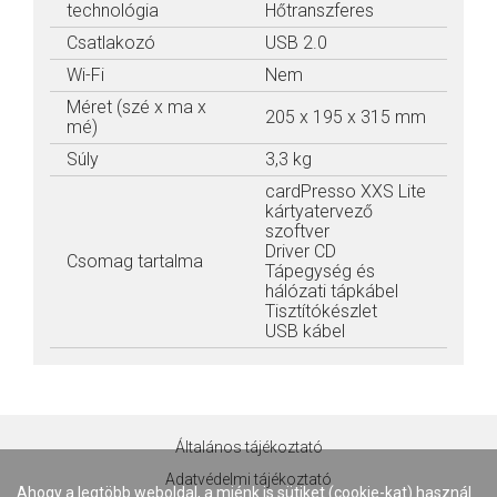
technológia
Hőtranszferes
Csatlakozó
USB 2.0
Wi-Fi
Nem
Méret (szé x ma x
205 x 195 x 315 mm
mé)
Súly
3,3 kg
cardPresso XXS Lite
kártyatervező
szoftver
Driver CD
Csomag tartalma
Tápegység és
hálózati tápkábel
Tisztítókészlet
USB kábel
Általános tájékoztató
Adatvédelmi tájékoztató
Ahogy a legtöbb weboldal, a miénk is sütiket (cookie-kat) használ